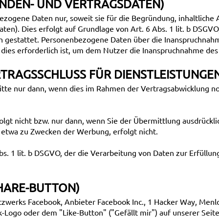
UNDEN- UND VERTRAGSDATEN)
zogene Daten nur, soweit sie für die Begründung, inhaltliche
aten). Dies erfolgt auf Grundlage von Art. 6 Abs. 1 lit. b DSGV
n gestattet. Personenbezogene Daten über die Inanspruchnahm
t dies erforderlich ist, um dem Nutzer die Inanspruchnahme de
TRAGSSCHLUSS FÜR DIENSTLEISTUNGE
tte nur dann, wenn dies im Rahmen der Vertragsabwicklung not
lgt nicht bzw. nur dann, wenn Sie der Übermittlung ausdrückl
, etwa zu Zwecken der Werbung, erfolgt nicht.
bs. 1 lit. b DSGVO, der die Verarbeitung von Daten zur Erfüllun
SHARE-BUTTON)
tzwerks Facebook, Anbieter Facebook Inc., 1 Hacker Way, Menlo 
Logo oder dem "Like-Button" ("Gefällt mir") auf unserer Seite